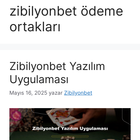
zibilyonbet ödeme
ortakları
Zibilyonbet Yazılım
Uygulaması
Mayıs 16, 2025
yazar
Zibilyonbet