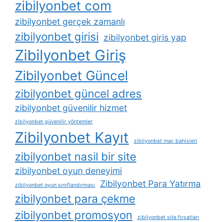
zibilyonbet com
zibilyonbet gerçek zamanlı
zibilyonbet girisi
zibilyonbet giris yap
Zibilyonbet Giriş
Zibilyonbet Güncel
zibilyonbet güncel adres
zibilyonbet güvenilir hizmet
zibilyonbet güvenilir yöntemler
Zibilyonbet Kayıt
zibilyonbet maç bahisleri
zibilyonbet nasil bir site
zibilyonbet oyun deneyimi
Zibilyonbet Para Yatırma
zibilyonbet oyun sınıflandırması
zibilyonbet para çekme
zibilyonbet promosyon
zibilyonbet site fırsatları