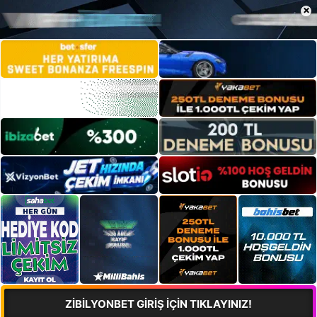
×
ZİBİLYONBET GİRİŞ İÇİN TIKLAYINIZ!