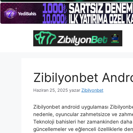
İçeriğe
atla
Zibilyonbet Andr
Haziran 25, 2025
yazar
Zibilyonbet
Zibilyonbet android uygulaması Zibilyonbe
nedenle, oyuncular zahmetsizce ve zahmets
Teknoloji bahisleri her zamankinden daha 
güncellemeler ve eğlenceli özelliklerle den