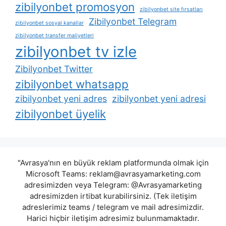
zibilyonbet promosyon
zibilyonbet site fırsatları
Zibilyonbet Telegram
zibilyonbet sosyal kanallar
zibilyonbet transfer maliyetleri
zibilyonbet tv izle
Zibilyonbet Twitter
zibilyonbet whatsapp
zibilyonbet yeni adres
zibilyonbet yeni adresi
zibilyonbet üyelik
"Avrasya'nın en büyük reklam platformunda olmak için
Microsoft Teams:
reklam@avrasyamarketing.com
adresimizden veya Telegram: @Avrasyamarketing
adresimizden irtibat kurabilirsiniz. (Tek iletişim
adreslerimiz teams / telegram ve mail adresimizdir.
Harici hiçbir iletişim adresimiz bulunmamaktadır.