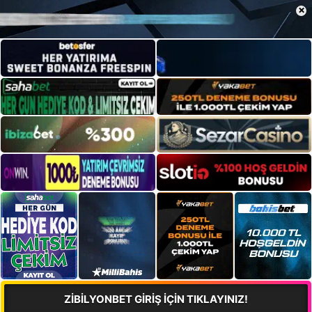
×
ZİBİLYONBET GİRİŞ İÇİN TIKLAYINIZ!