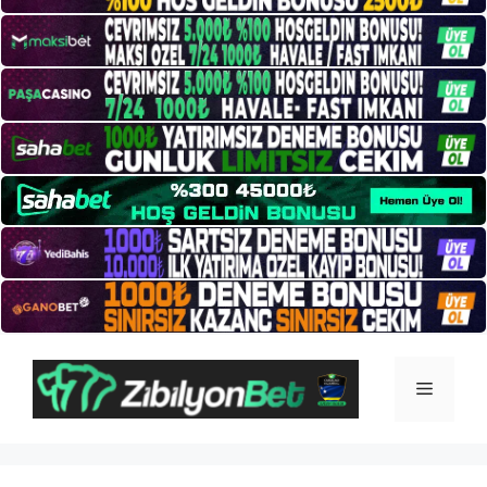
İçeriğe
atla
Menü