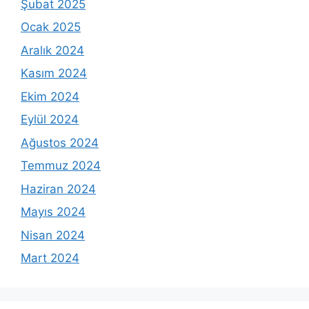
Şubat 2025
Ocak 2025
Aralık 2024
Kasım 2024
Ekim 2024
Eylül 2024
Ağustos 2024
Temmuz 2024
Haziran 2024
Mayıs 2024
Nisan 2024
Mart 2024