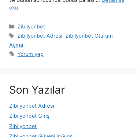
oku
Kategoriler
Zibilyonbet
Etiketler
Zibilyonbet Adresi
,
Zibilyonbet Oturum
Açma
Yorum yap
Son Yazılar
Zibilyonbet Adresi
Zibilyonbet Giriş
Zibilyonbet
Zibilyonbet Güvenilir Giriş