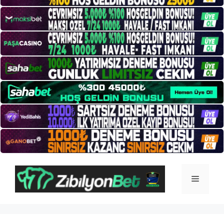
İçeriğe
atla
Menü