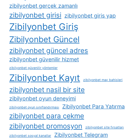
zibilyonbet gerçek zamanlı
zibilyonbet girisi
zibilyonbet giris yap
Zibilyonbet Giriş
Zibilyonbet Güncel
zibilyonbet güncel adres
zibilyonbet güvenilir hizmet
zibilyonbet güvenilir yöntemler
Zibilyonbet Kayıt
zibilyonbet maç bahisleri
zibilyonbet nasil bir site
zibilyonbet oyun deneyimi
Zibilyonbet Para Yatırma
zibilyonbet oyun sınıflandırması
zibilyonbet para çekme
zibilyonbet promosyon
zibilyonbet site fırsatları
Zibilyonbet Telegram
zibilyonbet sosyal kanallar