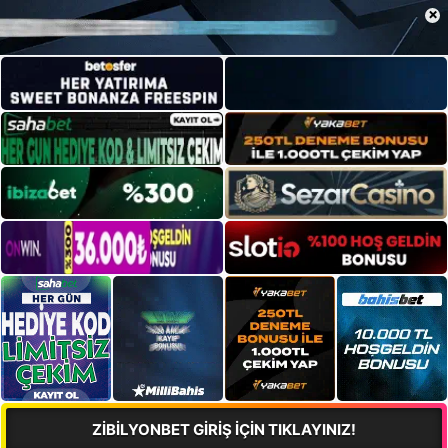
×
ZİBİLYONBET GİRİŞ İÇİN TIKLAYINIZ!