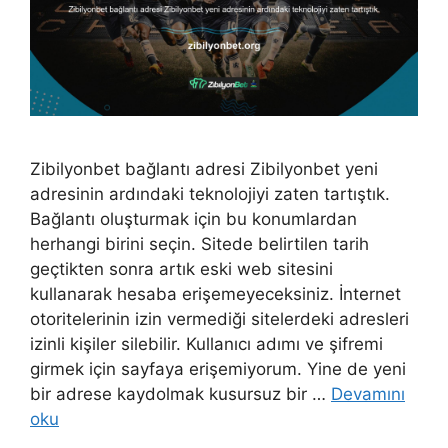
Zibilyonbet bağlantı adresi Zibilyonbet yeni
adresinin ardındaki teknolojiyi zaten tartıştık.
Bağlantı oluşturmak için bu konumlardan
herhangi birini seçin. Sitede belirtilen tarih
geçtikten sonra artık eski web sitesini
kullanarak hesaba erişemeyeceksiniz. İnternet
otoritelerinin izin vermediği sitelerdeki adresleri
izinli kişiler silebilir. Kullanıcı adımı ve şifremi
girmek için sayfaya erişemiyorum. Yine de yeni
bir adrese kaydolmak kusursuz bir …
Devamını
oku