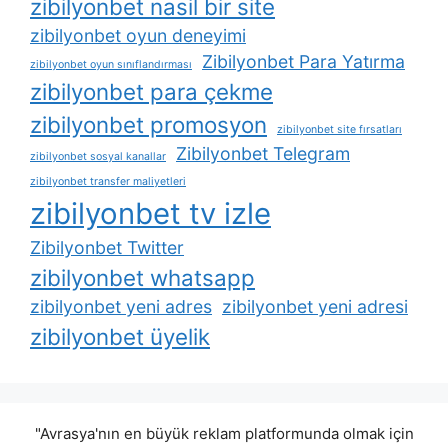
zibilyonbet nasil bir site
zibilyonbet oyun deneyimi
Zibilyonbet Para Yatırma
zibilyonbet oyun sınıflandırması
zibilyonbet para çekme
zibilyonbet promosyon
zibilyonbet site fırsatları
Zibilyonbet Telegram
zibilyonbet sosyal kanallar
zibilyonbet transfer maliyetleri
zibilyonbet tv izle
Zibilyonbet Twitter
zibilyonbet whatsapp
zibilyonbet yeni adres
zibilyonbet yeni adresi
zibilyonbet üyelik
"Avrasya'nın en büyük reklam platformunda olmak için