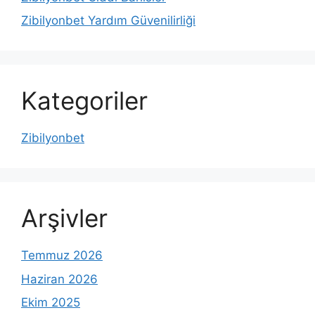
Zibilyonbet Yardım Güvenilirliği
Kategoriler
Zibilyonbet
Arşivler
Temmuz 2026
Haziran 2026
Ekim 2025