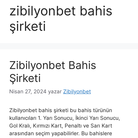
zibilyonbet bahis
şirketi
Zibilyonbet Bahis
Şirketi
Nisan 27, 2024
yazar
Zibilyonbet
Zibilyonbet bahis şirketi bu bahis türünün
kullanıcıları 1. Yarı Sonucu, İkinci Yarı Sonucu,
Gol Kralı, Kırmızı Kart, Penaltı ve Sarı Kart
arasından seçim yapabilirler. Bu bahislere