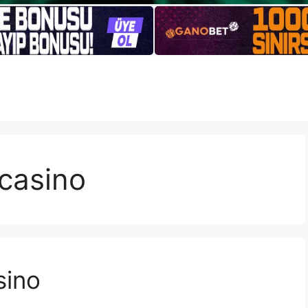
 casino
sino