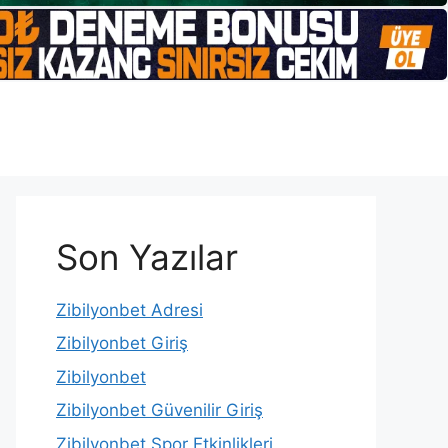
Son Yazılar
Zibilyonbet Adresi
Zibilyonbet Giriş
Zibilyonbet
Zibilyonbet Güvenilir Giriş
Zibilyonbet Spor Etkinlikleri