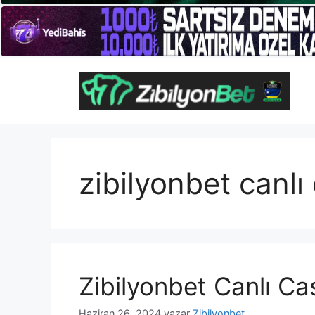
İçeriğe
atla
zibilyonbet canlı
Zibilyonbet Canlı Ca
Haziran 26, 2024
yazar
Zibilyonbet