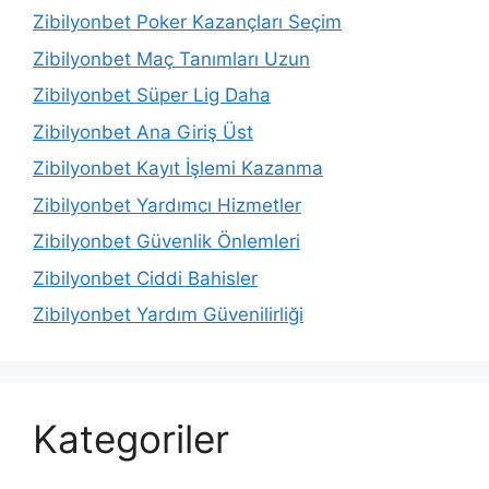
Zibilyonbet Poker Kazançları Seçim
Zibilyonbet Maç Tanımları Uzun
Zibilyonbet Süper Lig Daha
Zibilyonbet Ana Giriş Üst
Zibilyonbet Kayıt İşlemi Kazanma
Zibilyonbet Yardımcı Hizmetler
Zibilyonbet Güvenlik Önlemleri
Zibilyonbet Ciddi Bahisler
Zibilyonbet Yardım Güvenilirliği
Kategoriler