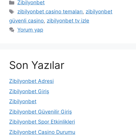
Kategoriler
Zibilyonbet
Etiketler
zibilyonbet casino temaları
,
zibilyonbet
güvenli casino
,
zibilyonbet tv izle
Yorum yap
Son Yazılar
Zibilyonbet Adresi
Zibilyonbet Giriş
Zibilyonbet
Zibilyonbet Güvenilir Giriş
Zibilyonbet Spor Etkinlikleri
Zibilyonbet Casino Durumu