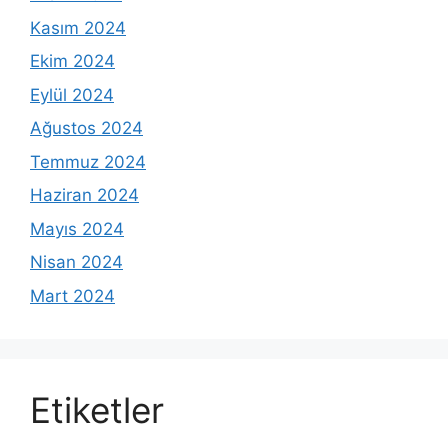
Kasım 2024
Ekim 2024
Eylül 2024
Ağustos 2024
Temmuz 2024
Haziran 2024
Mayıs 2024
Nisan 2024
Mart 2024
Etiketler