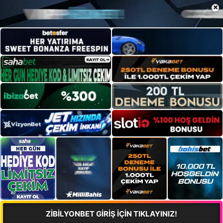
×
ZİBİLYONBET GİRİŞ İÇİN TIKLAYINIZ!