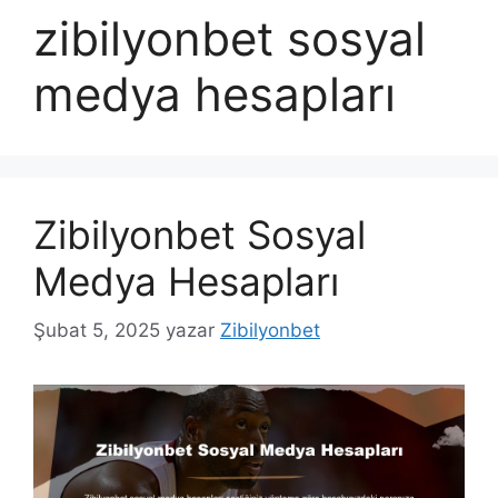
zibilyonbet sosyal
medya hesapları
Zibilyonbet Sosyal
Medya Hesapları
Şubat 5, 2025
yazar
Zibilyonbet