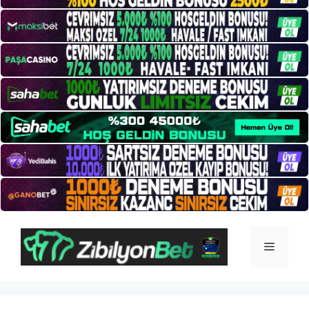
İçeriğe
atla
Menü