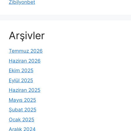
Zibilyonbet
Arşivler
Temmuz 2026
Haziran 2026
Ekim 2025
Eylül 2025
Haziran 2025
Mayıs 2025
Şubat 2025
Ocak 2025
Aralık 2024