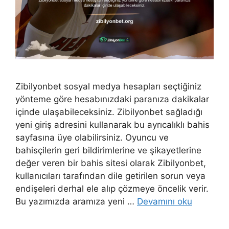
Zibilyonbet sosyal medya hesapları seçtiğiniz
yönteme göre hesabınızdaki paranıza dakikalar
içinde ulaşabileceksiniz. Zibilyonbet sağladığı
yeni giriş adresini kullanarak bu ayrıcalıklı bahis
sayfasına üye olabilirsiniz. Oyuncu ve
bahisçilerin geri bildirimlerine ve şikayetlerine
değer veren bir bahis sitesi olarak Zibilyonbet,
kullanıcıları tarafından dile getirilen sorun veya
endişeleri derhal ele alıp çözmeye öncelik verir.
Bu yazımızda aramıza yeni …
Devamını oku