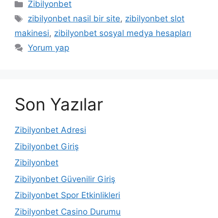
Kategoriler
Zibilyonbet
Etiketler
zibilyonbet nasil bir site
,
zibilyonbet slot
makinesi
,
zibilyonbet sosyal medya hesapları
Yorum yap
Son Yazılar
Zibilyonbet Adresi
Zibilyonbet Giriş
Zibilyonbet
Zibilyonbet Güvenilir Giriş
Zibilyonbet Spor Etkinlikleri
Zibilyonbet Casino Durumu