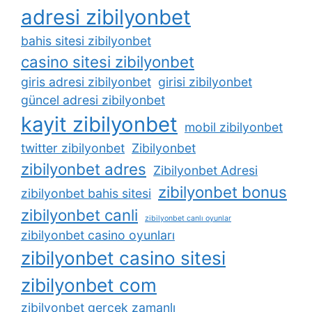
adresi zibilyonbet
bahis sitesi zibilyonbet
casino sitesi zibilyonbet
giris adresi zibilyonbet
girisi zibilyonbet
güncel adresi zibilyonbet
kayit zibilyonbet
mobil zibilyonbet
twitter zibilyonbet
Zibilyonbet
zibilyonbet adres
Zibilyonbet Adresi
zibilyonbet bonus
zibilyonbet bahis sitesi
zibilyonbet canli
zibilyonbet canlı oyunlar
zibilyonbet casino oyunları
zibilyonbet casino sitesi
zibilyonbet com
zibilyonbet gerçek zamanlı