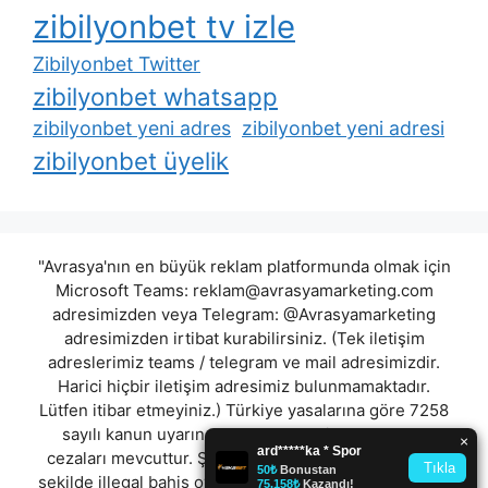
zibilyonbet tv izle
Zibilyonbet Twitter
zibilyonbet whatsapp
zibilyonbet yeni adres
zibilyonbet yeni adresi
zibilyonbet üyelik
"Avrasya'nın en büyük reklam platformunda olmak için
Microsoft Teams:
reklam@avrasyamarketing.com
adresimizden veya Telegram: @Avrasyamarketing
adresimizden irtibat kurabilirsiniz. (Tek iletişim
adreslerimiz teams / telegram ve mail adresimizdir.
Harici hiçbir iletişim adresimiz bulunmamaktadır.
Lütfen itibar etmeyiniz.) Türkiye yasalarına göre 7258
sayılı kanun uyarınca yasa dışı bahis oynamanın
cezaları mevcuttur. Şu an bulunduğunuz site hiç bir
şekilde illegal bahis oyunları oynatmıyor ve oynamaya