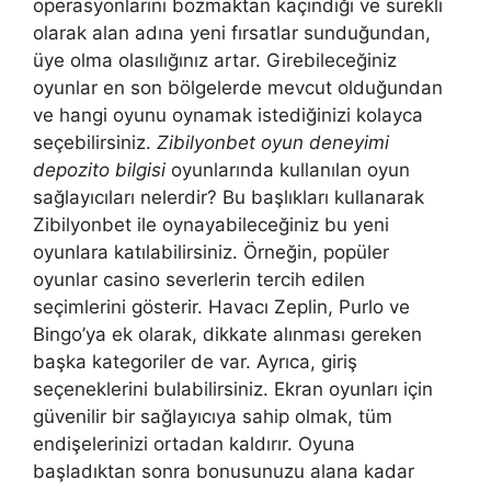
operasyonlarını bozmaktan kaçındığı ve sürekli
olarak alan adına yeni fırsatlar sunduğundan,
üye olma olasılığınız artar. Girebileceğiniz
oyunlar en son bölgelerde mevcut olduğundan
ve hangi oyunu oynamak istediğinizi kolayca
seçebilirsiniz.
Zibilyonbet oyun deneyimi
depozito bilgisi
oyunlarında kullanılan oyun
sağlayıcıları nelerdir? Bu başlıkları kullanarak
Zibilyonbet ile oynayabileceğiniz bu yeni
oyunlara katılabilirsiniz. Örneğin, popüler
oyunlar casino severlerin tercih edilen
seçimlerini gösterir. Havacı Zeplin, Purlo ve
Bingo’ya ek olarak, dikkate alınması gereken
başka kategoriler de var. Ayrıca, giriş
seçeneklerini bulabilirsiniz. Ekran oyunları için
güvenilir bir sağlayıcıya sahip olmak, tüm
endişelerinizi ortadan kaldırır. Oyuna
başladıktan sonra bonusunuzu alana kadar