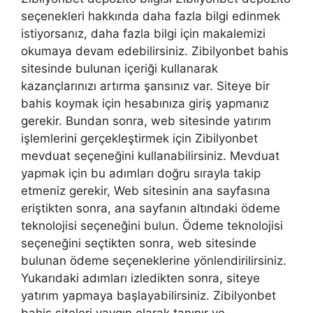
seçenekleri hakkında daha fazla bilgi edinmek
istiyorsanız, daha fazla bilgi için makalemizi
okumaya devam edebilirsiniz. Zibilyonbet bahis
sitesinde bulunan içeriği kullanarak
kazançlarınızı artırma şansınız var. Siteye bir
bahis koymak için hesabınıza giriş yapmanız
gerekir. Bundan sonra, web sitesinde yatırım
işlemlerini gerçekleştirmek için Zibilyonbet
mevduat seçeneğini kullanabilirsiniz. Mevduat
yapmak için bu adımları doğru sırayla takip
etmeniz gerekir, Web sitesinin ana sayfasına
eriştikten sonra, ana sayfanın altındaki ödeme
teknolojisi seçeneğini bulun. Ödeme teknolojisi
seçeneğini seçtikten sonra, web sitesinde
bulunan ödeme seçeneklerine yönlendirilirsiniz.
Yukarıdaki adımları izledikten sonra, siteye
yatırım yapmaya başlayabilirsiniz. Zibilyonbet