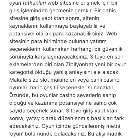
oyun tutkunları
web sitesine erişmek için bir
giriş işleminden geçmeniz gerekir. Bir bahis
sitesine giriş yaptıktan sonra, sitenin
kaynaklarını kullanmaya başlayabilir ve
potansiyel olarak para kazanabilirsiniz. Web
sitesinin para biriminde bulunan yatırım
seçeneklerini kullanırken herhangi bir güvenlik
sorunuyla karşılaşmayacaksınız. Siteye en son
eklemelerden biri olan Zibilyonbet yeni bir oyun
kategorisi olduğu yanlış anlayışını ele alacak.
Makale size slot makineleri veya canlı casino
oyunları hariç çeşitli seçenekler sunacaktır.
Özünde, bu oyunlar casino severlerin sahip
olduğu ve kazanma potansiyeline sahip çok
sayıda seçenek sunar. Siteye giriş yaptıktan
sonra, yatay olarak düzenlenmiş başlıkları fark
edeceksiniz. Oyun içinde güncellenmiş metni
‘oyun’ bölümünde bulacaksınız. Bu alışılmadık