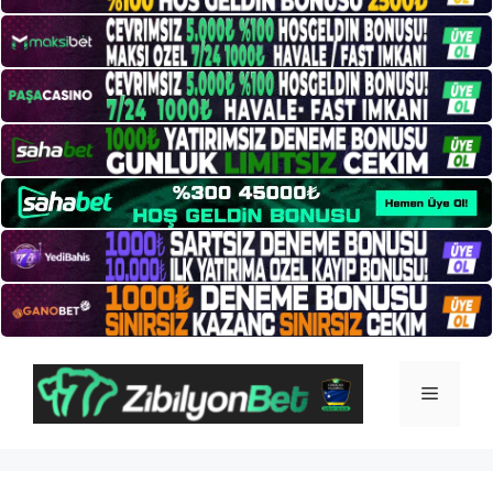
İçeriğe
atla
Menü