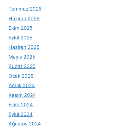
Temmuz 2026
Haziran 2026
Ekim 2025
Eylül 2025
Haziran 2025
Mayıs 2025
Şubat 2025
Ocak 2025
Aralık 2024
Kasım 2024
Ekim 2024
Eylül 2024
Ağustos 2024