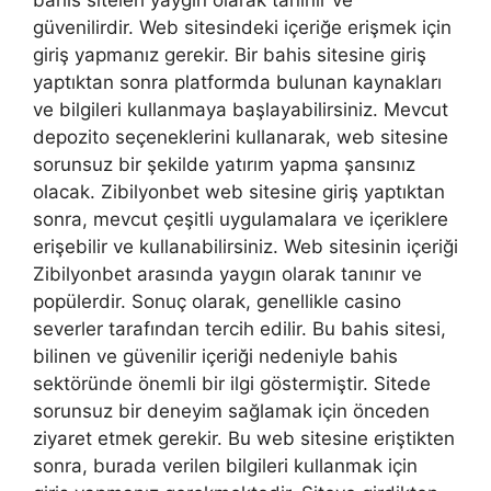
bahis siteleri yaygın olarak tanınır ve
güvenilirdir. Web sitesindeki içeriğe erişmek için
giriş yapmanız gerekir. Bir bahis sitesine giriş
yaptıktan sonra platformda bulunan kaynakları
ve bilgileri kullanmaya başlayabilirsiniz. Mevcut
depozito seçeneklerini kullanarak, web sitesine
sorunsuz bir şekilde yatırım yapma şansınız
olacak. Zibilyonbet web sitesine giriş yaptıktan
sonra, mevcut çeşitli uygulamalara ve içeriklere
erişebilir ve kullanabilirsiniz. Web sitesinin içeriği
Zibilyonbet arasında yaygın olarak tanınır ve
popülerdir. Sonuç olarak, genellikle casino
severler tarafından tercih edilir. Bu bahis sitesi,
bilinen ve güvenilir içeriği nedeniyle bahis
sektöründe önemli bir ilgi göstermiştir. Sitede
sorunsuz bir deneyim sağlamak için önceden
ziyaret etmek gerekir. Bu web sitesine eriştikten
sonra, burada verilen bilgileri kullanmak için