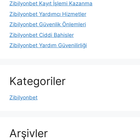
Zibilyonbet Kayıt İşlemi Kazanma
Zibilyonbet Yardımcı Hizmetler
Zibilyonbet Güvenlik Önlemleri
Zibilyonbet Ciddi Bahisler
Zibilyonbet Yardım Güvenilirliği
Kategoriler
Zibilyonbet
Arşivler