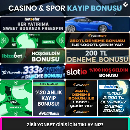
×
ZİBİLYONBET GİRİŞ İÇİN TIKLAYINIZ!