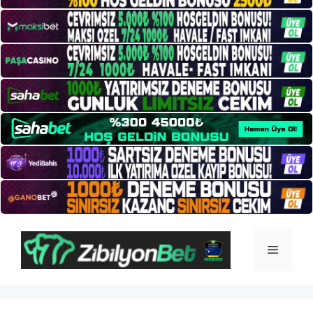
İçeriğe
atla
Menü