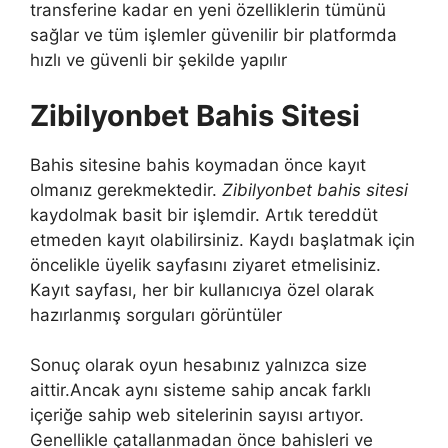
transferine kadar en yeni özelliklerin tümünü
sağlar ve tüm işlemler güvenilir bir platformda
hızlı ve güvenli bir şekilde yapılır
Zibilyonbet Bahis Sitesi
Bahis sitesine bahis koymadan önce kayıt
olmanız gerekmektedir.
Zibilyonbet bahis sitesi
kaydolmak basit bir işlemdir. Artık tereddüt
etmeden kayıt olabilirsiniz. Kaydı başlatmak için
öncelikle üyelik sayfasını ziyaret etmelisiniz.
Kayıt sayfası, her bir kullanıcıya özel olarak
hazırlanmış sorguları görüntüler
Sonuç olarak oyun hesabınız yalnızca size
aittir.Ancak aynı sisteme sahip ancak farklı
içeriğe sahip web sitelerinin sayısı artıyor.
Genellikle çatallanmadan önce bahisleri ve