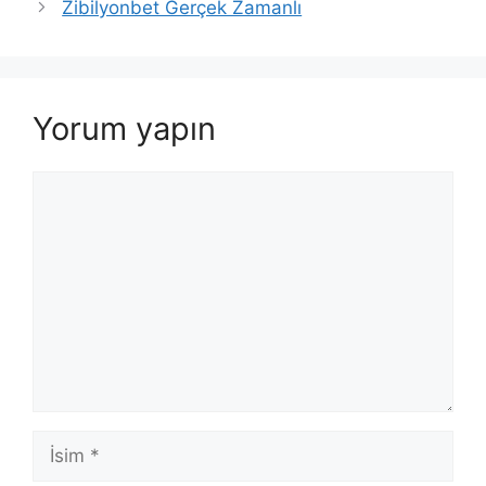
Zibilyonbet Gerçek Zamanlı
Yorum yapın
Yorum
İsim