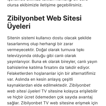
olursa ekibimizle iletişime geçebilirsiniz.
Zibilyonbet Web Sitesi
Üyeleri
Sitenin sistemi kullanıcı dostu olacak şekilde
tasarlanmış olup herhangi bir zarar
vermeyecektir. Doğal olarak turnuva tıpkı
televizyonda olduğu gibi canlı olarak
yayınlanıyor. Buna ek olarak bireyler, canlı yayın
bahislerine katılma fırsatını da takdir ediyor.
Felaketlerden hoşlananlar için bir alternatifimiz
var. Aslında en kesin anlayış çeşitli
kaynaklardan elde edilmektedir.
Zibilyonbet
web sitesi üyeleri
TV sitesine kolayca erişilebilir
ve hiçbir ücret ödemeden çok sayıda avantaj
sağlar. Zibilyonbet TV web sitesine erişmek için