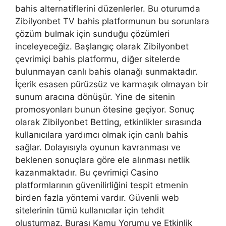
bahis alternatiflerini düzenlerler. Bu oturumda
Zibilyonbet TV bahis platformunun bu sorunlara
çözüm bulmak için sunduğu çözümleri
inceleyeceğiz. Başlangıç ​​olarak Zibilyonbet
çevrimiçi bahis platformu, diğer sitelerde
bulunmayan canlı bahis olanağı sunmaktadır.
İçerik esasen pürüzsüz ve karmaşık olmayan bir
sunum aracına dönüşür. Yine de sitenin
promosyonları bunun ötesine geçiyor. Sonuç
olarak Zibilyonbet Betting, etkinlikler sırasında
kullanıcılara yardımcı olmak için canlı bahis
sağlar. Dolayısıyla oyunun kavranması ve
beklenen sonuçlara göre ele alınması netlik
kazanmaktadır. Bu çevrimiçi Casino
platformlarının güvenilirliğini tespit etmenin
birden fazla yöntemi vardır. Güvenli web
sitelerinin tümü kullanıcılar için tehdit
oluşturmaz. Burası Kamu Yorumu ve Etkinlik