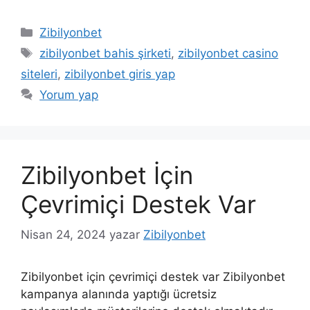
Kategoriler
Zibilyonbet
Etiketler
zibilyonbet bahis şirketi
,
zibilyonbet casino
siteleri
,
zibilyonbet giris yap
Yorum yap
Zibilyonbet İçin
Çevrimiçi Destek Var
Nisan 24, 2024
yazar
Zibilyonbet
Zibilyonbet için çevrimiçi destek var Zibilyonbet
kampanya alanında yaptığı ücretsiz