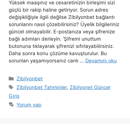
Yüksek maaşınız ve cesaretinizin birleşimi sizi
güçlü bir rakip haline getiriyor. Sorun adres
değişikliğiyle ilgili değilse Zibilyonbet bağlantı
sorunlarını nasıl çözebilirsiniz? Üyelik bilgileriniz
güncel olmayabilir. E-postanıza veya şifrenize
bağlı adımları derleyin. ‘Şifremi unuttum
butonuna tıklayarak şifrenizi sıfırlayabilirsiniz.
Daha sonra konu çözüme kavuşturulur. Bu
sorunları yaşamıyorsanız canlı …
Devamını oku
Kategoriler
Zibilyonbet
Etiketler
Zibilyonbet Tahminler
,
Zibilyonet Güncel
Giriş
Yorum yap