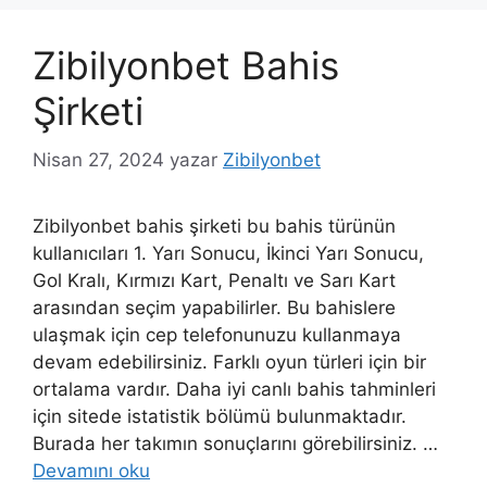
Zibilyonbet Bahis
Şirketi
Nisan 27, 2024
yazar
Zibilyonbet
Zibilyonbet bahis şirketi bu bahis türünün
kullanıcıları 1. Yarı Sonucu, İkinci Yarı Sonucu,
Gol Kralı, Kırmızı Kart, Penaltı ve Sarı Kart
arasından seçim yapabilirler. Bu bahislere
ulaşmak için cep telefonunuzu kullanmaya
devam edebilirsiniz. Farklı oyun türleri için bir
ortalama vardır. Daha iyi canlı bahis tahminleri
için sitede istatistik bölümü bulunmaktadır.
Burada her takımın sonuçlarını görebilirsiniz. …
Devamını oku