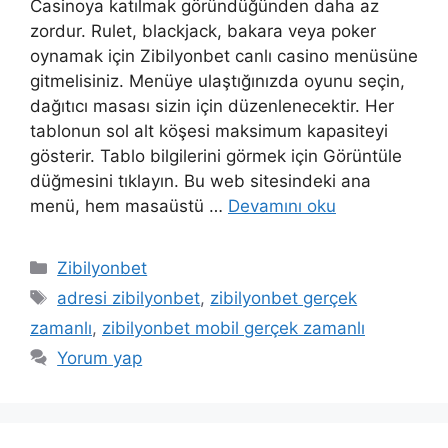
Casinoya katılmak göründüğünden daha az
zordur. Rulet, blackjack, bakara veya poker
oynamak için Zibilyonbet canlı casino menüsüne
gitmelisiniz. Menüye ulaştığınızda oyunu seçin,
dağıtıcı masası sizin için düzenlenecektir. Her
tablonun sol alt köşesi maksimum kapasiteyi
gösterir. Tablo bilgilerini görmek için Görüntüle
düğmesini tıklayın. Bu web sitesindeki ana
menü, hem masaüstü …
Devamını oku
Kategoriler
Zibilyonbet
Etiketler
adresi zibilyonbet
,
zibilyonbet gerçek
zamanlı
,
zibilyonbet mobil gerçek zamanlı
Yorum yap