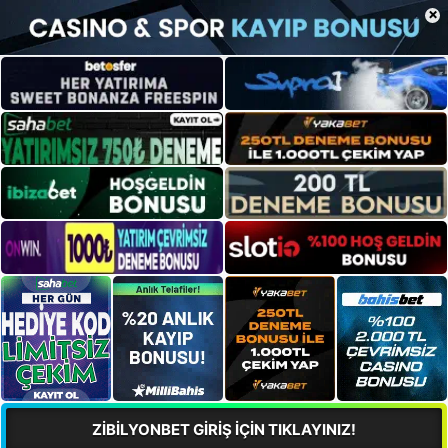
×
ZİBİLYONBET GİRİŞ İÇİN TIKLAYINIZ!