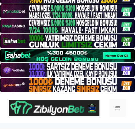
İçeriğe
atla
Menü