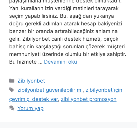
paylaşımlarla müşterilerine destek olmaktadır.
Yani kuralların izin verdiği metinleri tarayarak
seçim yapabilirsiniz. Bu, aşağıdan yukarıya
doğru gerekli adımları atarak hesap bakiyenizi
benzer bir oranda artırabileceğiniz anlamına
gelir. Zibilyonbet canlı destek hizmeti, birçok
bahisçinin karşılaştığı sorunları çözerek müşteri
memnuniyeti üzerinde olumlu bir etkiye sahiptir.
Bu hizmete …
Devamını oku
Kategoriler
Zibilyonbet
Etiketler
zibilyonbet güvenilebilir mi
,
zibilyonbet i̇çin
çevrimiçi destek var
,
zibilyonbet promosyon
Yorum yap