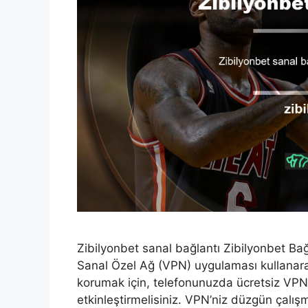
Zibilyonbet sanal bağlantı Zibilyonbet Bağ
Sanal Özel Ağ (VPN) uygulaması kullanarak İ
korumak için, telefonunuzda ücretsiz VPN
etkinleştirmelisiniz. VPN’niz düzgün çalışm