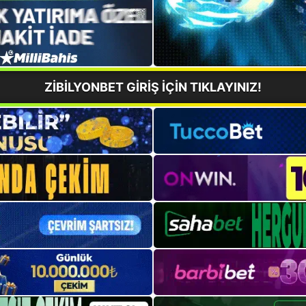
ZİBİLYONBET GİRİŞ İÇİN TIKLAYINIZ!