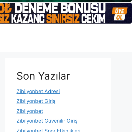
Son Yazılar
Zibilyonbet Adresi
Zibilyonbet Giriş
Zibilyonbet
Zibilyonbet Güvenilir Giriş
Zibilyonbet Spor Etkinlikleri