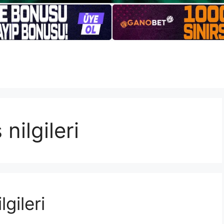
nilgileri
gileri