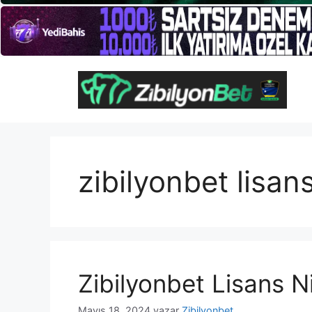
İçeriğe
atla
zibilyonbet lisans 
Zibilyonbet Lisans Nil
Mayıs 18, 2024
yazar
Zibilyonbet