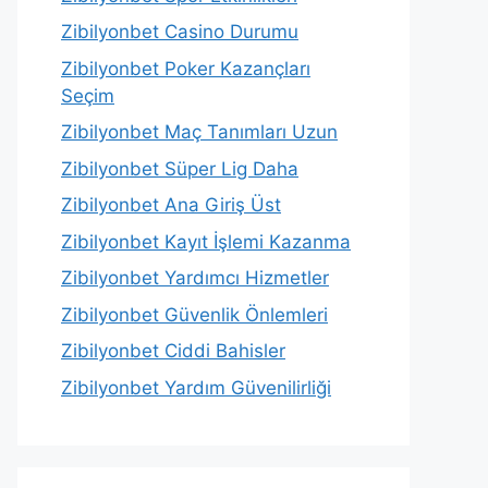
Zibilyonbet Casino Durumu
Zibilyonbet Poker Kazançları
Seçim
Zibilyonbet Maç Tanımları Uzun
Zibilyonbet Süper Lig Daha
Zibilyonbet Ana Giriş Üst
Zibilyonbet Kayıt İşlemi Kazanma
Zibilyonbet Yardımcı Hizmetler
Zibilyonbet Güvenlik Önlemleri
Zibilyonbet Ciddi Bahisler
Zibilyonbet Yardım Güvenilirliği