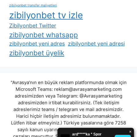
zibilyonbet transfer maliyetleri
zibilyonbet tv izle
Zibilyonbet Twitter
zibilyonbet whatsapp
zibilyonbet yeni adres
zibilyonbet yeni adresi
zibilyonbet üyelik
"Avrasya'nın en büyük reklam platformunda olmak için
Microsoft Teams:
reklam@avrasyamarketing.com
adresimizden veya Telegram: @Avrasyamarketing
adresimizden irtibat kurabilirsiniz. (Tek iletişim
adreslerimiz teams / telegram ve mail adresimizdir.
Harici hiçbir iletişim adresimiz bulunmamaktadır.
Lütfen itibar etmeyiniz.) Türkiye yasalarına göre 7258
sayılı kanun uyarınca yasa dışı bahis oynamanın
cezaları mevcuttur. Şu an bulunduğunuz site hiç bir