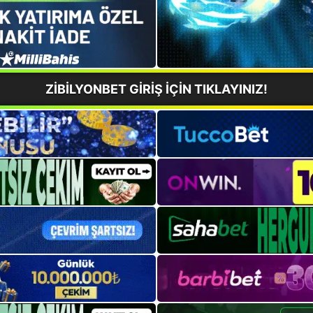
ZİBİLYONBET GİRİŞ İÇİN TIKLAYINIZ!