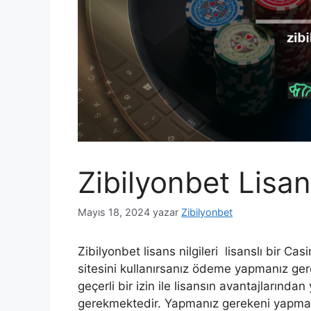
Zibilyonbet Lisans
Mayıs 18, 2024
yazar
Zibilyonbet
Zibilyonbet lisans nilgileri lisanslı bir Ca
sitesini kullanırsanız ödeme yapmanız gere
geçerli bir izin ile lisansın avantajların
gerekmektedir. Yapmanız gerekeni yapmazs